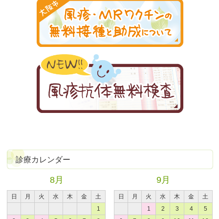
診療カレンダー
8月
9月
日
月
火
水
木
金
土
日
月
火
水
木
金
土
1
1
2
3
4
5