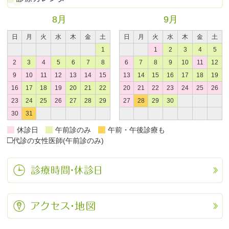
8月
9月
日
月
火
水
木
金
土
日
月
火
水
木
金
土
1
1
2
3
4
5
2
3
4
5
6
7
8
6
7
8
9
10
11
12
9
10
11
12
13
14
15
13
14
15
16
17
18
19
16
17
18
19
20
21
22
20
21
22
23
24
25
26
23
24
25
26
27
28
29
27
28
29
30
30
31
休診日
午前診のみ
午前・午後診療も
□
代診の女性医師(午前診のみ)