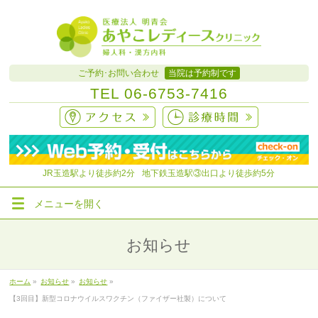
ご予約･お問い合わせ
当院は予約制です
TEL
06-6753-7416
JR玉造駅より徒歩約
2分
地下鉄玉造駅③出口より徒歩約5分
メニューを
開く
お知らせ
ホーム
»
お知らせ
»
お知らせ
»
【3回目】新型コロナウイルスワクチン（ファイザー社製）について