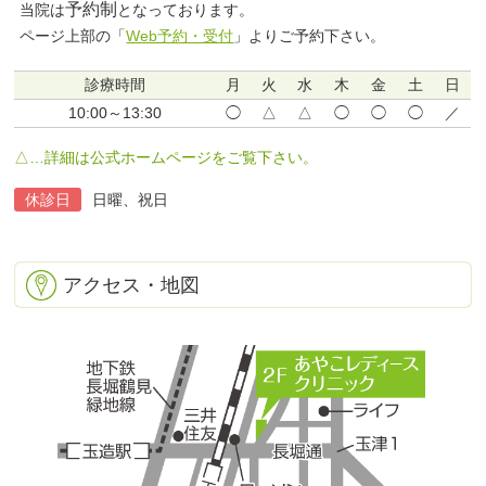
予約制
当院は
となっております。
ページ上部の「
Web予約・受付
」よりご予約下さい。
診療時間
月
火
水
木
金
土
日
10:00～13:30
◯
△
△
◯
◯
◯
／
△…詳細は公式ホームページをご覧下さい。
休診日
日曜、祝日
アクセス・地図