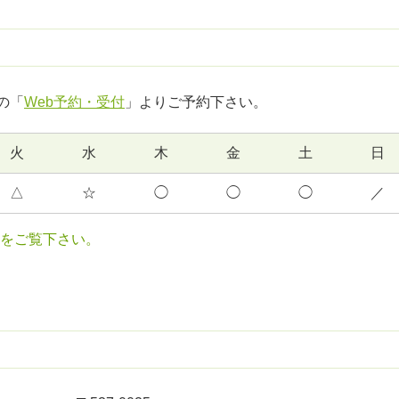
の「
Web予約・受付
」よりご予約下さい。
火
水
木
金
土
日
△
☆
◯
◯
◯
／
をご覧下さい。