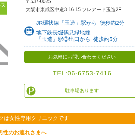
〒537-0025
大阪市東成区中道3-16-15
ソレアード玉造2F
JR環状線
「玉造」駅から
徒歩約
2分
地下鉄長堀鶴見緑地線
「玉造」駅③出口から
徒歩約5分
お気軽にお問い合わせください
TEL:06-6753-7416
駐車場あります
クは
女性専用クリニックです
男性のお連れさまへ