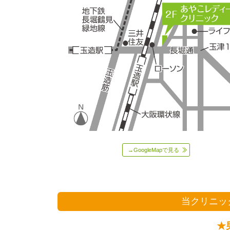
→GoogleMapで見る
当クリニッ
★