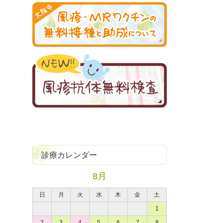
診療カレンダー
8月
日
月
火
水
木
金
土
1
2
3
4
5
6
7
8