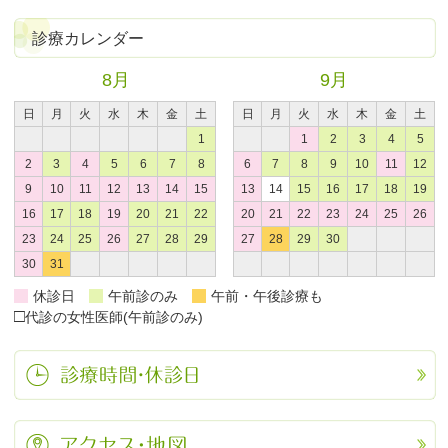
診療カレンダー
8月
9月
日
月
火
水
木
金
土
日
月
火
水
木
金
土
1
1
2
3
4
5
2
3
4
5
6
7
8
6
7
8
9
10
11
12
9
10
11
12
13
14
15
13
14
15
16
17
18
19
16
17
18
19
20
21
22
20
21
22
23
24
25
26
23
24
25
26
27
28
29
27
28
29
30
30
31
休診日
午前診のみ
午前・午後診療も
□
代診の女性医師(午前診のみ)